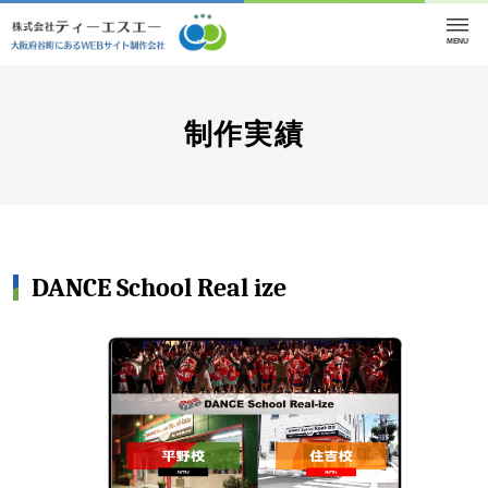
MENU
制作実績
DANCE School Real ize