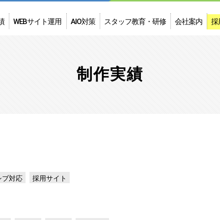
績
WEBサイト運用
AIO対策
スタッフ教育・研修
会社案内
採
制作の流れ
制作の料金
対面・オンライン講習
お申し込みフォーム
研修内容料金
代表挨拶
会社概要
制作実績
シブ対応
採用サイト