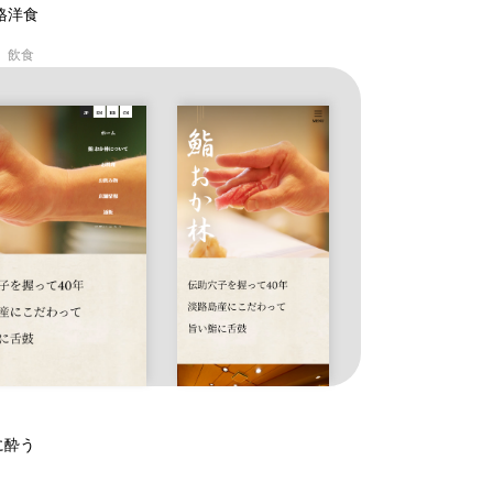
格洋食
 飲食
に酔う